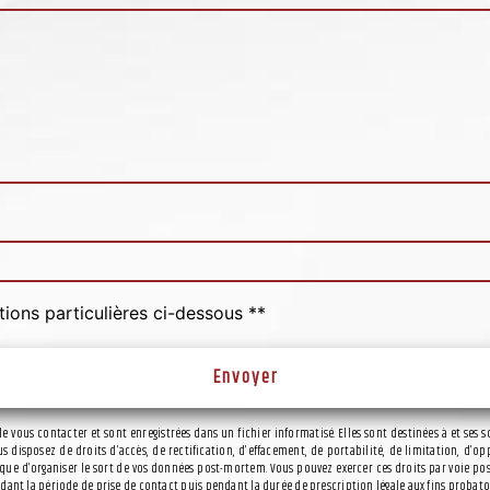
tions particulières ci-dessous **
Envoyer
vous contacter et sont enregistrées dans un fichier informatisé. Elles sont destinées à et ses s
s disposez de droits d’accès, de rectification, d’effacement, de portabilité, de limitation, d
ue d’organiser le sort de vos données post-mortem. Vous pouvez exercer ces droits par voie postal
t la période de prise de contact puis pendant la durée de prescription légale aux fins probatoire