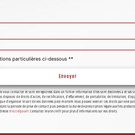
tions particulières ci-dessous **
Envoyer
vous contacter et sont enregistrées dans un fichier informatisé. Elles sont destinées à et ses s
s disposez de droits d’accès, de rectification, d’effacement, de portabilité, de limitation, d
ue d’organiser le sort de vos données post-mortem. Vous pouvez exercer ces droits par voie postal
t la période de prise de contact puis pendant la durée de prescription légale aux fins probatoire
dresse:
Bloctel.gouv.fr
. Consultez le site cnil.fr pour plus d’informations sur vos droits.