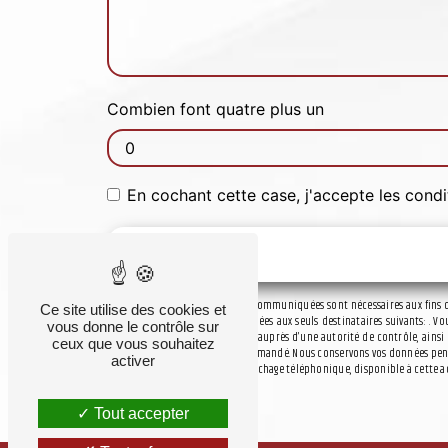
Combien font quatre plus un
En cochant cette case, j'accepte les condi
** Les données personnelles communiquées sont nécessaires aux fins de 
Ce site utilise des cookies et
collectées seront communiquées aux seuls destinataires suivants: . Vou
vous donne le contrôle sur
d’introduire une réclamation auprès d’une autorité de contrôle, ainsi q
ceux que vous souhaitez
d'identité pourra vous être demandé. Nous conservons vos données pendan
activer
la liste d'opposition au démarchage téléphonique, disponible à cette a
Tout accepter